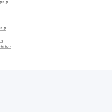
PS-P
ch
chtbar