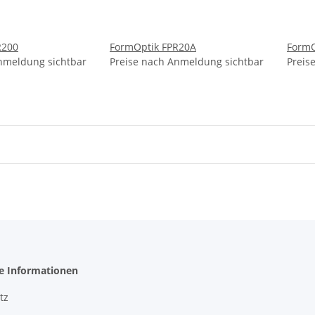
R200
FormOptik FPR20A
FormO
nmeldung sichtbar
Preise nach Anmeldung sichtbar
Preis
he Informationen
tz