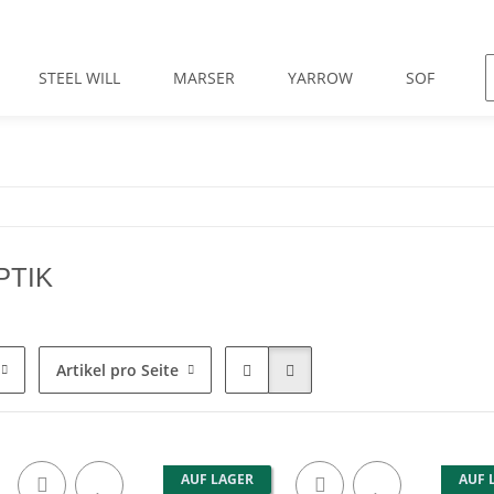
STEEL WILL
MARSER
YARROW
SOF
TIK
Artikel pro Seite
AUF LAGER
AUF 