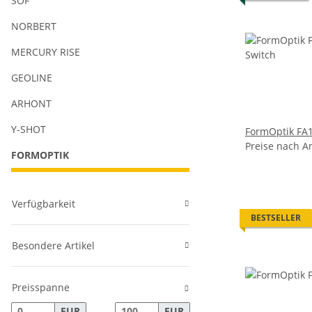
SOF
NORBERT
MERCURY RISE
GEOLINE
ARHONT
Y-SHOT
FormOptik FA
Preise nach A
FORMOPTIK
Verfügbarkeit
BESTSELLER
Besondere Artikel
Preisspanne
EUR
EUR