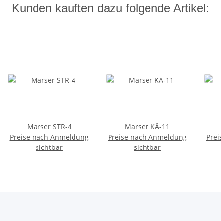
Kunden kauften dazu folgende Artikel:
Marser STR-4
Marser KÄ-11
Preise nach Anmeldung
Preise nach Anmeldung
Prei
sichtbar
sichtbar